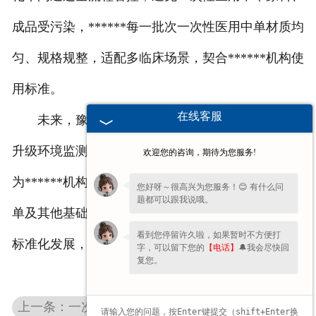
成品受污染，******每一批次一次性医用中单材质均
匀、规格规整，适配多临床场景，契合******机构使
用标准。
在线客服
未来，豫北卫材将持续优化净化车间运维管理，
升级环境监测技术，以更严苛的标准把控生产环境，
欢迎您的咨询，期待为您服务!
为******机构提供合规、稳定、适配的一次性医用中
您好呀～很高兴为您服务！😊 有什么问
题都可以跟我说哦。
单及其他基础医用耗材，助力医用耗材行业规范化、
看到您停留许久啦，如果暂时不方便打
标准化发展，为临床护理工作提供可靠的基础支撑。
字，可以留下您的
【电话】
🔔我会尽快回
复您。
上一条：一次性医用中单使用误区：这些细节你可能忽略了